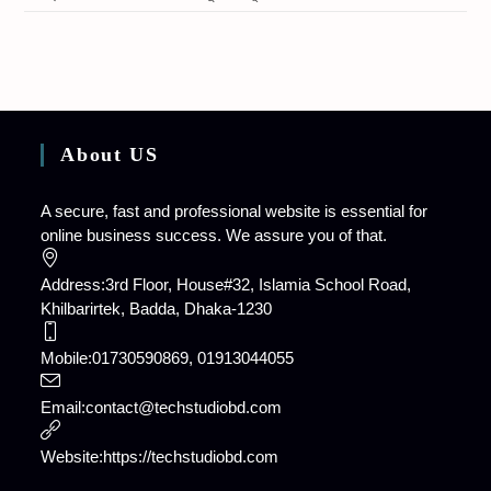
About US
A secure, fast and professional website is essential for
online business success. We assure you of that.
Address:
3rd Floor, House#32, Islamia School Road,
Khilbarirtek, Badda, Dhaka-1230
Mobile:
01730590869, 01913044055
Opens
Email:
contact@techstudiobd.com
in
your
Website:
https://techstudiobd.com
application