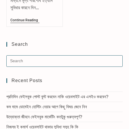
মাধ্যমে মূল্য পরিশোধ ইত্যাদি
সুবিধার কারনে দিন…
নিজস্ব
Continue Reading
ই
কমার্স
ওয়েবসাইট
থাকার
সুবিধা
Search
সমূহ
কি
কি
Recent Posts
প্রতিদিন ফেইসবুক পোস্ট বুস্ট করবেন নাকি ওয়েবসাইট এর এসইও করবেন?
কম দামে ডোমেইন হোস্টিং নেয়ার আগে কিছু বিষয় জেনে নিন
উদ্যোক্তা জীবনে ফেইসবুক মার্কেটিং কতটুকু গুরুত্বপূর্ণ?
নিজস্ব ই কমার্স ওয়েবসাইট থাকার সুবিধা সমূহ কি কি